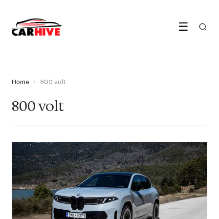
☰
Home
›
800 volt
800 volt