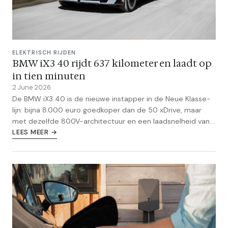
ELEKTRISCH RIJDEN
BMW iX3 40 rijdt 637 kilometer en laadt op
in tien minuten
2 June 2026
De BMW iX3 40 is de nieuwe instapper in de Neue Klasse-
lijn: bijna 8.000 euro goedkoper dan de 50 xDrive, maar
met dezelfde 800V-architectuur en een laadsnelheid van
305 kW.
LEES MEER →