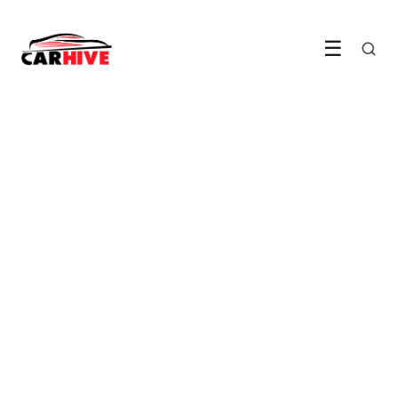
☰
ELEKTRISCH RIJDEN
De goedkoopste nieuwe EV
van Nederland kost 20.990
euro
LEES ARTIKEL →