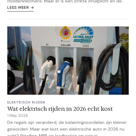
middeninkomens. Maar er is een strikte inruilplicht en de
details zijn nog onbekend.
LEES MEER →
ELEKTRISCH RIJDEN
Wat elektrisch rijden in 2026 echt kost
1 May 2026
De regels zijn veranderd, de belastingvoordelen zijn kleiner
geworden. Maar wat kost een elektrische auto in 2026 nu
echt? Bijtelling, MRB en laadkosten op een rij.