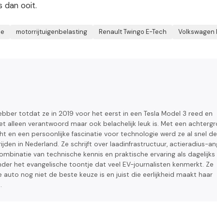
s dan ooit.
ie
motorrijtuigenbelasting
Renault Twingo E-Tech
Volkswagen I
bber totdat ze in 2019 voor het eerst in een Tesla Model 3 reed en
et alleen verantwoord maar ook belachelijk leuk is. Met een achterg
cht en een persoonlijke fascinatie voor technologie werd ze al snel d
ijden in Nederland. Ze schrijft over laadinfrastructuur, actieradius-an
binatie van technische kennis en praktische ervaring als dagelijks
k, zonder het evangelische toontje dat veel EV-journalisten kenmerkt. Ze
e auto nog niet de beste keuze is en juist die eerlijkheid maakt haar
.