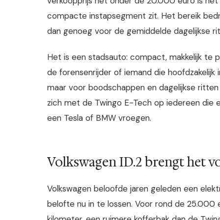
verkoopprijs net onder de 20.000 euro is het 
compacte instapsegment zit. Het bereik bed
dan genoeg voor de gemiddelde dagelijkse rit,
Het is een stadsauto: compact, makkelijk te
de forensenrijder of iemand die hoofdzakelijk in
maar voor boodschappen en dagelijkse ritten h
zich met de Twingo E-Tech op iedereen die ele
een Tesla of BMW vroegen.
Volkswagen ID.2 brengt het v
Volkswagen beloofde jaren geleden een elektri
belofte nu in te lossen. Voor rond de 25.000 
kilometer, een ruimere kofferbak dan de Twing