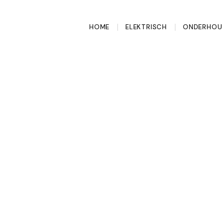
HOME
ELEKTRISCH
ONDERHO
are elektrische
000 euro