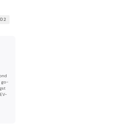
D.2
rond
e go-
gst
 EV-