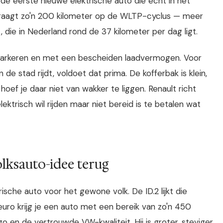
de eerste nieuwe elektrische auto die echt in het
raagt zo'n 200 kilometer op de WLTP-cyclus — meer
 die in Nederland rond de 37 kilometer per dag ligt.
 parkeren en met een bescheiden laadvermogen. Voor
 de stad rijdt, voldoet dat prima. De kofferbak is klein,
oef je daar niet van wakker te liggen. Renault richt
ktrisch wil rijden maar niet bereid is te betalen wat
olksauto-idee terug
sche auto voor het gewone volk. De ID.2 lijkt die
euro krijg je een auto met een bereik van zo'n 450
o en de vertrouwde VW-kwaliteit. Hij is groter, steviger