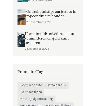
Onderhoudstips om je auto in
topconditie te houden
2 November 2023
Hoe je brandstofverbruik kunt
verminderen en geld kunt
besparen
2 November 2023
Populaire Tags
Elektrische auto
Betaalbare EV
Elektrisch rijden
Motorrijtuigenbelasting
Plug-in hybride
Verkeersveiligheid