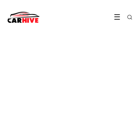
☰
ELEKTRISCH RIJDEN
Benzine boven de 2,30 euro:
is nu het moment om
elektrisch te gaan?
8 April 2026
·
6 min leestijd