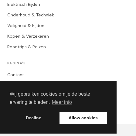
Elektrisch Rijden
Onderhoud & Techniek
Veiligheid & Rijden
Kopen & Verzekeren
Roadtrips & Reizen
PAGINA'S
Contact
Privacybeleid
Wij gebruiken cookies om je de beste
Algemene Voorwaarden
ervaring te bieden.
Meer info
Adverteren
Decline
Allow cookies
© 2026 CarHive. Alle rechten voorbehouden.