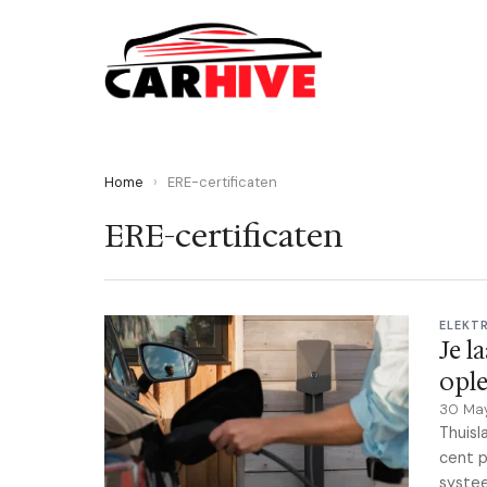
Home
›
ERE-certificaten
ERE-certificaten
ELEKT
Je l
opl
30 Ma
Thuisl
cent p
syste