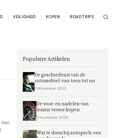
UD
VEILIGHEID
KOPEN
ROADTRIPS
Populaire Artikelen
De geschiedenis van de
automobiel: van toen tot nu
2 November 2023
De voor- en nadelen van
leasen versus kopen
2 November 2023
 tien
t
Wat te doen bij autopech: een