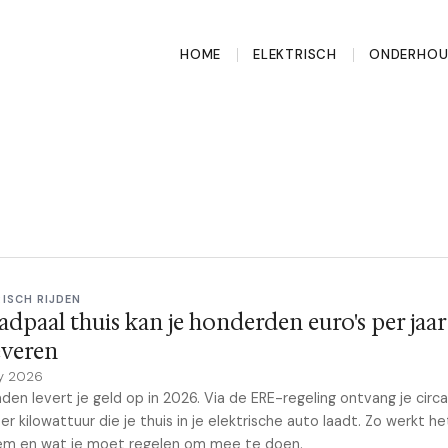
HOME
ELEKTRISCH
ONDERHO
RISCH RIJDEN
aadpaal thuis kan je honderden euro's per jaar
everen
y 2026
aden levert je geld op in 2026. Via de ERE-regeling ontvang je circa
er kilowattuur die je thuis in je elektrische auto laadt. Zo werkt he
em en wat je moet regelen om mee te doen.