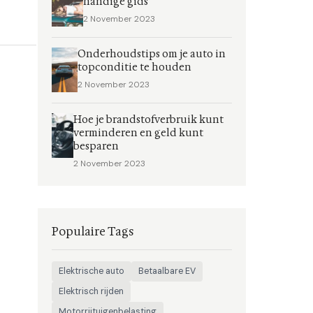
handige gids
2 November 2023
Onderhoudstips om je auto in
topconditie te houden
2 November 2023
Hoe je brandstofverbruik kunt
verminderen en geld kunt
besparen
2 November 2023
Populaire Tags
Elektrische auto
Betaalbare EV
Elektrisch rijden
Motorrijtuigenbelasting