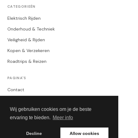
CATEGORIEËN
Elektrisch Rijden
Onderhoud & Techniek
Veiligheid & Rijden
Kopen & Verzekeren
Roadtrips & Reizen
PAGINA'S
Contact
Privacybeleid
Wij gebruiken cookies om je de beste
Algemene Voorwaarden
ervaring te bieden.
Meer info
Adverteren
Decline
Allow cookies